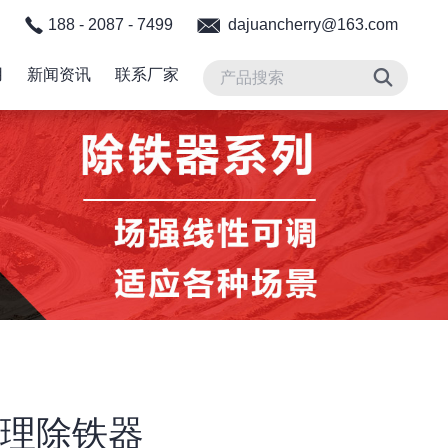
188 - 2087 - 7499
dajuancherry@163.com
用
新闻资讯
联系厂家
理除铁器