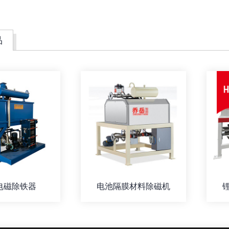
品
电磁除铁器
电池隔膜材料除磁机