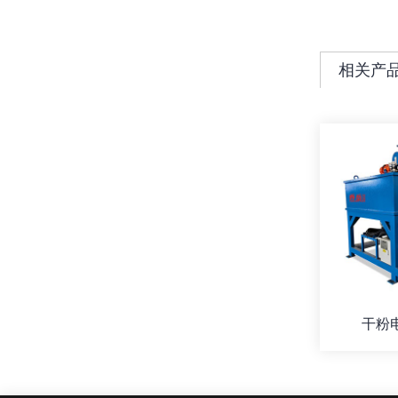
相关产
干粉