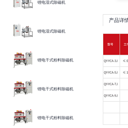
锂电湿式除磁机
产品详
锂电湿式除磁机
锂电干式粉料除磁机
锂电干式粉料除磁机
锂电干式粉料除磁机