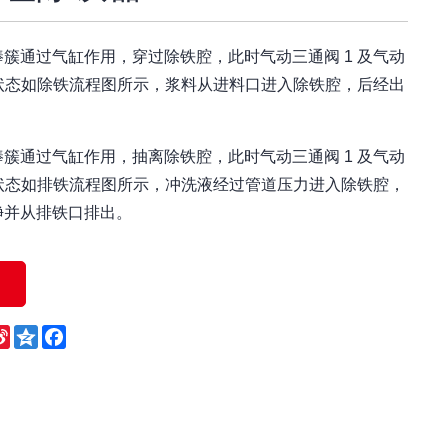
簇通过气缸作用，穿过除铁腔，此时气动三通阀 1 及气动
开状态如除铁流程图所示，浆料从进料口进入除铁腔，后经出
簇通过气缸作用，抽离除铁腔，此时气动三通阀 1 及气动
开状态如排铁流程图所示，冲洗液经过管道压力进入除铁腔，
净并从排铁口排出。
eChat
Sina
Qzone
Facebook
Weibo