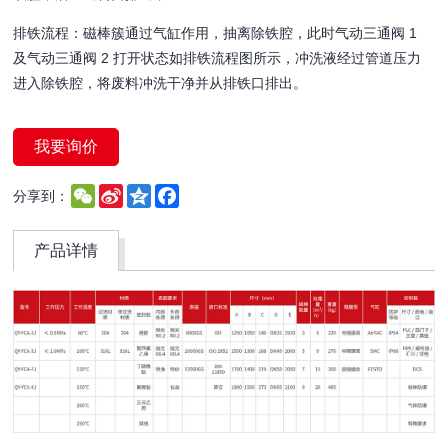
排铁流程：磁棒簇通过气缸作用，抽离除铁腔，此时气动三通阀 1
及气动三通阀 2 打开状态如排铁流程图所示，冲洗液经过管道压力
进入除铁腔，将废料冲洗干净并从排铁口排出。
我要询价
WeChat
Sina
Qzone
Facebook
分享到：
Weibo
产品详情