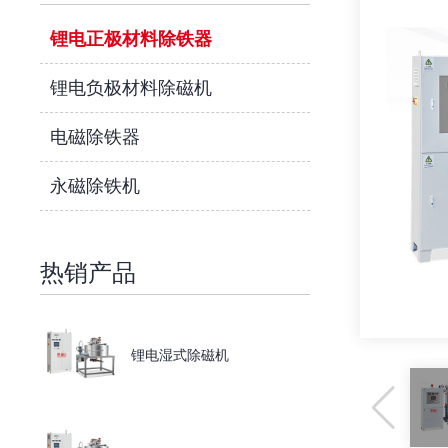
锂电正极材料除铁器
锂电负极材料除磁机
电磁除铁器
永磁除铁机
热销产品
锂电湿式除磁机