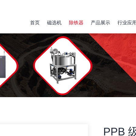
首页
磁选机
除铁器
产品展示
行业应
PPB