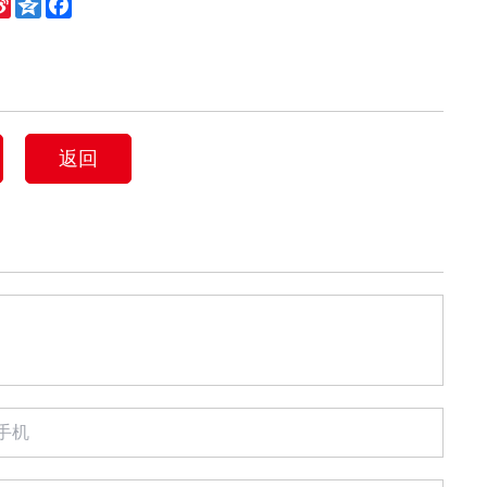
eChat
Sina
Qzone
Facebook
Weibo
返回