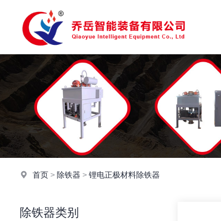
首页
>
除铁器
>
锂电正极材料除铁器
除铁器类别