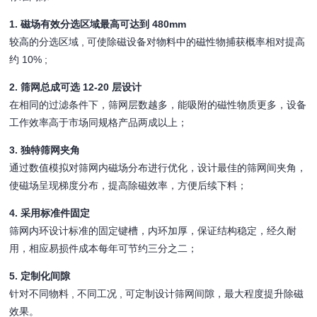
1. 磁场有效分选区域最高可达到 480mm
较高的分选区域 , 可使除磁设备对物料中的磁性物捕获概率相对提高
约 10% ;
2. 筛网总成可选 12-20 层设计
在相同的过滤条件下，筛网层数越多，能吸附的磁性物质更多，设备
工作效率高于市场同规格产品两成以上；
3. 独特筛网夹角
通过数值模拟对筛网内磁场分布进行优化，设计最佳的筛网间夹角，
使磁场呈现梯度分布，提高除磁效率，方便后续下料；
4. 采用标准件固定
筛网内环设计标准的固定键槽，内环加厚，保证结构稳定，经久耐
用，相应易损件成本每年可节约三分之二；
5. 定制化间隙
针对不同物料 , 不同工况 , 可定制设计筛网间隙，最大程度提升除磁
效果。